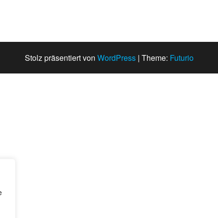
Stolz präsentiert von
WordPress
|
Theme:
Futurio
e