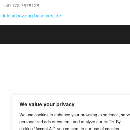
+49 178 7878128
info[at]buzzing-basement.de
We value your privacy
We use cookies to enhance your browsing experience, serv
personalized ads or content, and analyze our traffic. By
clicking "Accept All", you consent to our use of cookies.