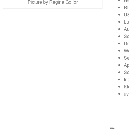
He
Picture by Regina Gollor
Rh
US
Lu
Au
So
Do
Wä
Se
Ap
So
In
Kl
uv