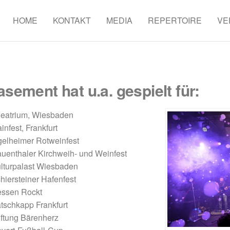
HOME
KONTAKT
MEDIA
REPERTOIRE
VE
sement hat u.a. gespielt für:
eatrium, Wiesbaden
infest, Frankfurt
gelheimer Rotweinfest
uenthaler Kirchweih- und Weinfest
lturpalast Wiesbaden
hiersteiner Hafenfest
ssen Rockt
tschkapp Frankfurt
iftung Bärenherz