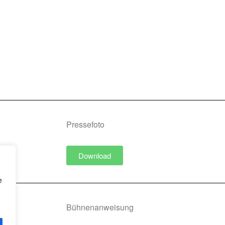
Pressefoto
Download
e
Bühnenanweisung