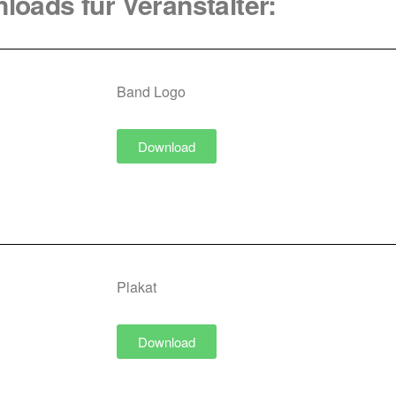
loads für Veranstalter:
Band Logo
Download
Plakat
Download