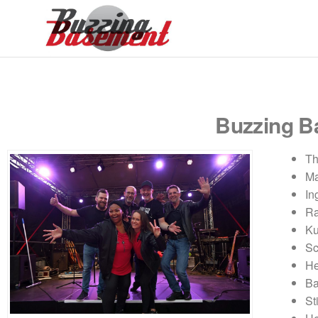
Buzzing
Basement
Buzzing Ba
Th
Ma
In
Ra
Ku
Sc
He
Ba
St