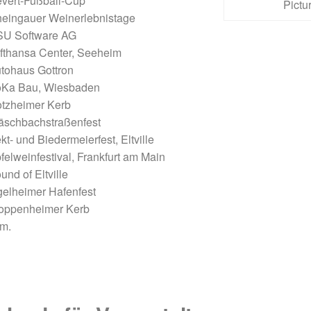
vert-Fußball-Cup
Pictu
eingauer Weinerlebnistage
U Software AG
fthansa Center, Seeheim
tohaus Gottron
Ka Bau, Wiesbaden
tzheimer Kerb
schbachstraßenfest
kt- und Biedermeierfest, Eltville
felweinfestival, Frankfurt am Main
und of Eltville
gelheimer Hafenfest
oppenheimer Kerb
m.